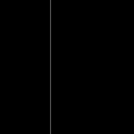
African Simba игровой автомат