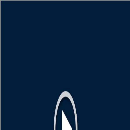
[object HTMLMetaElement]
пополнить счет