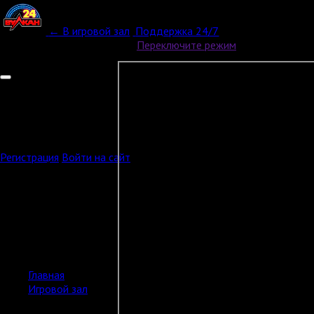
← В игровой зал
Поддержка 24/7
Вы играете в демо-режиме.
Переключите режим
и выигрывайте 
Регистрация
Вы играете
в демо режиме
Выигрывать реальные деньги
вы сможете после регистрации.
Регистрация
Войти на сайт
Или войти через:
Главная
Игровой зал
Shen Long Mi Bao