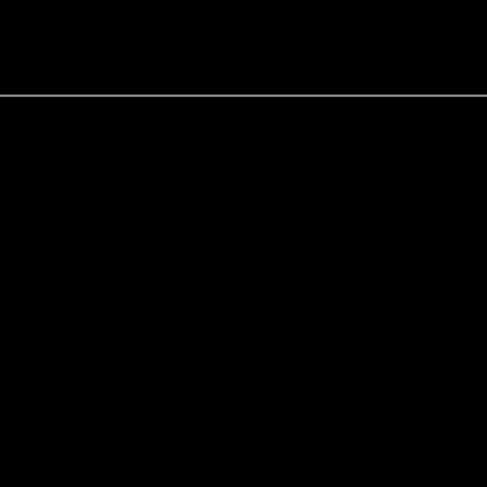
реальные деньги.