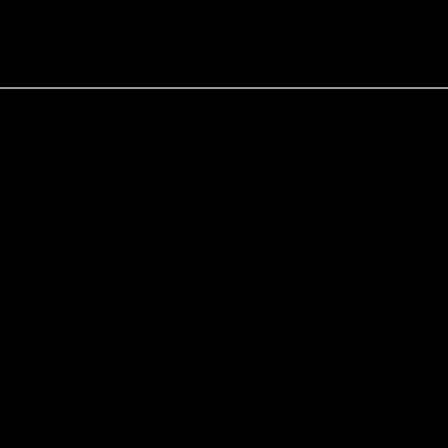
реальные деньги.