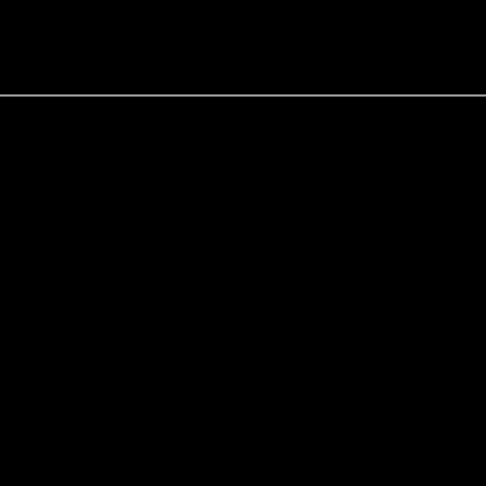
реальные деньги.