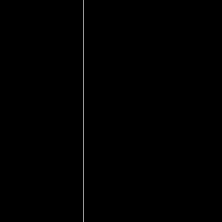
FairyLand 2 игровой автомат