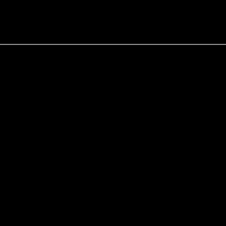
реальные деньги.