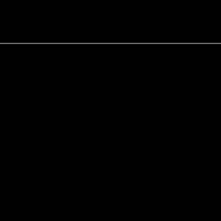
реальные деньги.