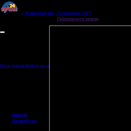
← В игровой зал
Поддержка 24/7
Вы играете в демо-режиме.
Переключите режим
и выигрывайте 
Регистрация
Вы играете
в демо режиме
Выигрывать реальные деньги
вы сможете после регистрации.
Регистрация
Войти на сайт
Или войти через:
Главная
Игровой зал
Gnome