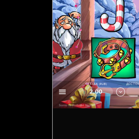
Santa vs Rudolf игровой автом