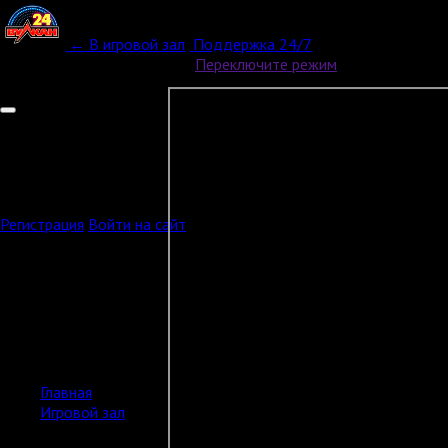
← В игровой зал
Поддержка 24/7
Вы играете в демо-режиме.
Переключите режим
и выигрывайте 
Регистрация
Вы играете
в демо режиме
Выигрывать реальные деньги
вы сможете после регистрации.
Регистрация
Войти на сайт
Или войти через:
Главная
Игровой зал
Red Baron