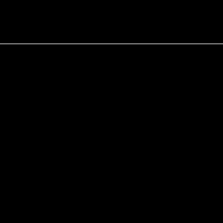
реальные деньги.