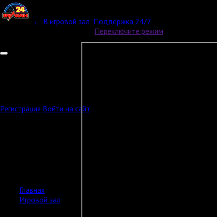
← В игровой зал
Поддержка 24/7
Вы играете в демо-режиме.
Переключите режим
и выигрывайте 
Регистрация
Вы играете
в демо режиме
Выигрывать реальные деньги
вы сможете после регистрации.
Регистрация
Войти на сайт
Или войти через:
Главная
Игровой зал
Summer Queen