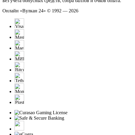
Без учета бонусных средств, сбора баллов и очков опыта.
РАВИК
10 200 руб.
Онлайн «Вулкан 24» © 1992 — 2026
Vikings go Berzerk
user_1773309
5 162 руб.
Dolphin's Pearl
BalkaF8
5 000 руб.
Wild Warrior
user_1773309
10 225 руб.
Dolphin's Pearl
Lacky
20 000 руб.
Resident
Markmark
15 000 руб.
Blackjack
a.molchanov
8 500 руб.
Mario's Gold