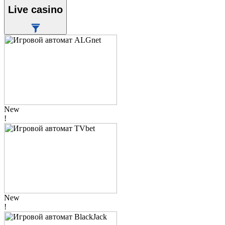
Live casino
New
!
New
!