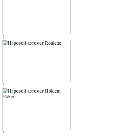
!
Печёный
!
Bananas Go Bahamas
1971perovi
25 000 руб.
100 Joker Staxx
Evgen
5 880 руб.
Lord Of Ocean
!