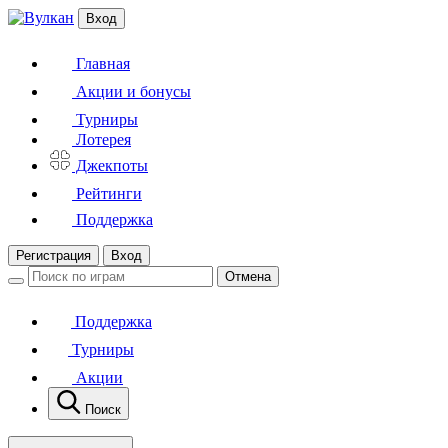
Вход
Главная
Акции и бонусы
Турниры
Лотерея
Джекпоты
Рейтинги
Поддержка
Регистрация
Вход
Отмена
Поддержка
Турниры
Акции
Поиск