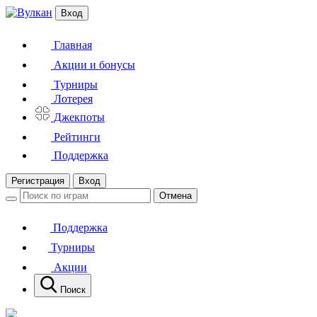
Вход
Главная
Акции и бонусы
Турниры
Лотерея
Джекпоты
Рейтинги
Поддержка
Регистрация
Вход
Отмена
Поддержка
Турниры
Акции
Поиск