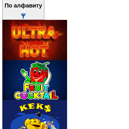
По алфавиту