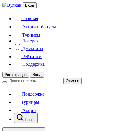
Вход
Главная
Акции и бонусы
Турниры
Лотерея
Джекпоты
Рейтинги
Поддержка
Регистрация
Вход
Отмена
Поддержка
Турниры
Акции
Поиск